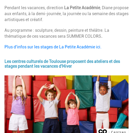
Description
Pendant les vacances, direction
La Petite Académie
, Diane propose
aux enfants, à la demi-journée, la journée ou la semaine des stages
artistiques et créatif.
Au programme : sculpture, dessin, peinture et théâtre. La
thématique de ces vacances sera SUMMER COLORS
.
Plus d'infos sur les stages de La Petite Académie ici.
Les centres culturels de Toulouse proposent des ateliers et des
stages pendant les vacances d'Hiver
Image