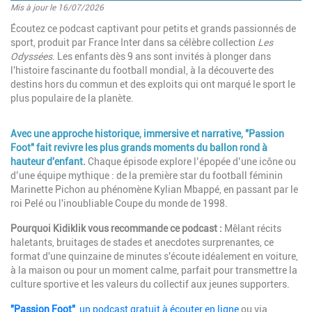
Mis à jour le 16/07/2026
Introduction
Écoutez ce podcast captivant pour petits et grands passionnés de
sport, produit par France Inter dans sa célèbre collection
Les
Odyssées
. Les enfants dès 9 ans sont invités à plonger dans
l'histoire fascinante du football mondial, à la découverte des
destins hors du commun et des exploits qui ont marqué le sport le
plus populaire de la planète.
Paragraphes
Description
Avec une approche historique, immersive et narrative, "Passion
Foot" fait revivre les plus grands moments du ballon rond à
hauteur d'enfant.
Chaque épisode explore l’épopée d’une icône ou
d’une équipe mythique : de la première star du football féminin
Marinette Pichon au phénomène Kylian Mbappé, en passant par le
roi Pelé ou l'inoubliable Coupe du monde de 1998.
Pourquoi Kidiklik vous recommande ce podcast :
Mêlant récits
haletants, bruitages de stades et anecdotes surprenantes, ce
format d'une quinzaine de minutes s'écoute idéalement en voiture,
à la maison ou pour un moment calme, parfait pour transmettre la
culture sportive et les valeurs du collectif aux jeunes supporters.
"Passion Foot"
, un podcast gratuit à écouter en ligne
ou via