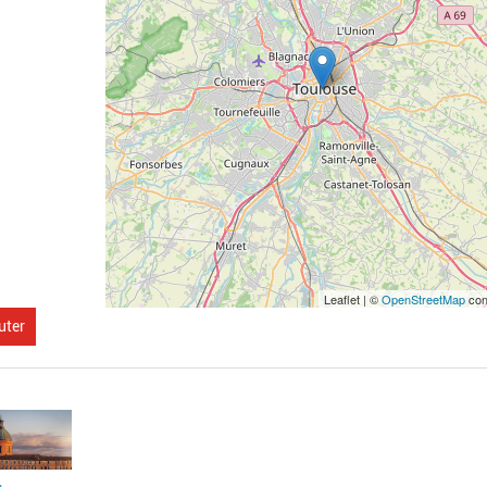
Leaflet | ©
OpenStreetMap
con
uter