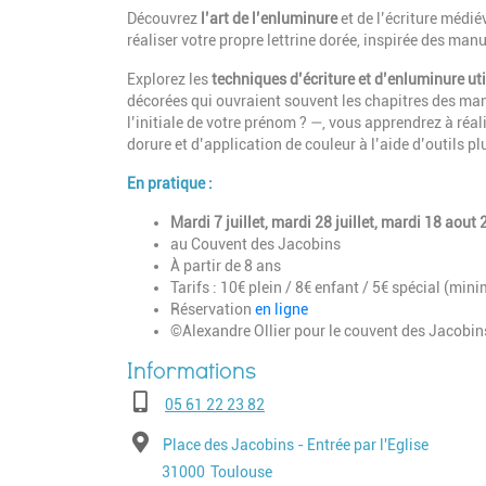
Découvrez
l’art de l’enluminure
et de l’écriture médi
réaliser votre propre lettrine dorée, inspirée des manu
Explorez les
techniques d’écriture et d’enluminure u
décorées qui ouvraient souvent les chapitres des man
l’initiale de votre prénom ? —, vous apprendrez à réali
dorure et d’application de couleur à l’aide d’outils 
En pratique :
Mardi 7 juillet, mardi 28 juillet, mardi 18 aou
au Couvent des Jacobins
À partir de 8 ans
Tarifs : 10€ plein / 8€ enfant / 5€ spécial (mini
Réservation
en ligne
©Alexandre Ollier pour le couvent des Jacobin
Téléphone
05 61 22 23 82
Adresse
Place des Jacobins - Entrée par l'Eglise
Code postal
Ville
31000
Toulouse