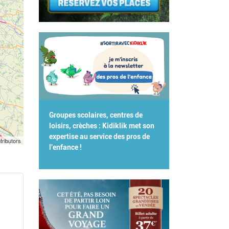
Groupes scolaires, centres de
loisirs, crèches : Kidiklik met son
expertise au service des pros de
tributors
l'enfance !