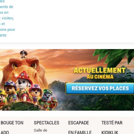
 les
ents de
se en
: visites,
s et
ions pour
ants
BOUGE TON
SPECTACLES
ESCAPADE
TESTÉ PAR
Salle de
ADO
EN FAMILLE
KIDIKLIK