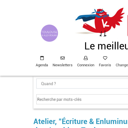
Aller
au
contenu
principal
Le meille
Agenda
Newsletters
Connexion
Favoris
Change
Atelier, "Écriture & Enlumin