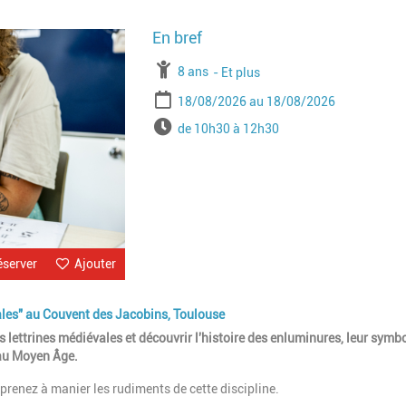
Image
À partir de
8 ans
Jusqu'à l'age de
Et plus
Période
Date de début
Date de fin
18/08/2026
18/08/2026
Horaires
de 10h30 à 12h30
éserver
Ajouter
évales" au Couvent des Jacobins, Toulouse
es lettrines médiévales et découvrir l'histoire des enluminures, leur symb
 au Moyen Âge.
prenez à manier les rudiments de cette discipline.