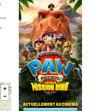
à
ttres
de
+
−