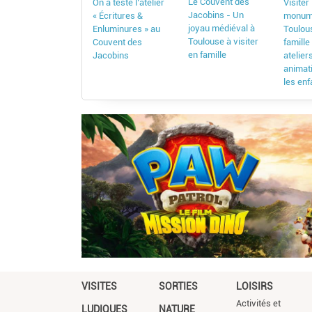
Le Couvent des
On a testé l’atelier
Visiter
Jacobins - Un
« Écritures &
monum
joyau médiéval à
Enluminures » au
Toulou
Toulouse à visiter
Couvent des
famille 
en famille
Jacobins
atelier
animat
les enf
VISITES
SORTIES
LOISIRS
Activités et
LUDIQUES
NATURE