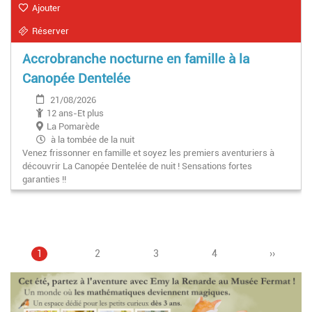
Ajouter
Réserver
Accrobranche nocturne en famille à la
Canopée Dentelée
21/08/2026
12 ans-Et plus
La Pomarède
à la tombée de la nuit
Venez frissonner en famille et soyez les premiers aventuriers à
découvrir La Canopée Dentelée de nuit ! Sensations fortes
garanties !!
Page
1
Page
2
Page
3
Pagination
Page
4
Page
››
courante
suivante