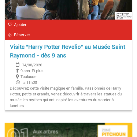
Ajouter
Réserver
Visite "Harry Potter Revelio" au Musée Saint
Raymond - dès 9 ans
14/08/2026
9 ans-Et plus
Toulouse
à 11h00
Découvrez cette visite magique en famille. Passionnés de Harry
Potter, petits et grands, venez découvrir à travers les statues du
musée les mythes qui ont inspiré les aventures du sorcier à
lunettes.