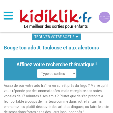
Aller
au
contenu
principal
Le meilleur des sorties pour enfants
TROUVER VOTRE SORTIE ▼
Bouge ton ado À Toulouse et aux alentours
Affinez votre recherche thématique !
Assez de voir votre ado traîner en survêt près du frigo ? Marre qu’il
vous réponde par des onomatopées, mais enregistre des notes
vocales de 17 minutes à ses amis ? Plutôt que de s'en prendre à
leur portable à coups de marteau comme dans votre fantasme,
emmenez-les plutôt découvrir des artistes dingues, ou faire le plein
de sensations fortes dans des lieux insoupçonnés !