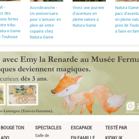
ll -
Accrobranche -
Vivez une journée
Natura Game
ez des
Un anniversaire
d’aventure en
parc d'avent
ions fortes
pour s'amuser en
pleine nature à
en pleine nat
tre tribu
plein air entre
Natura Game
près de Toul
atura Game
copains chez
à faire en fam
e Toulouse
Natura Game
BOUGE TON
SPECTACLES
ESCAPADE
TESTÉ PAR
Salle de
ADO
EN FAMILLE
KIDIKLIK