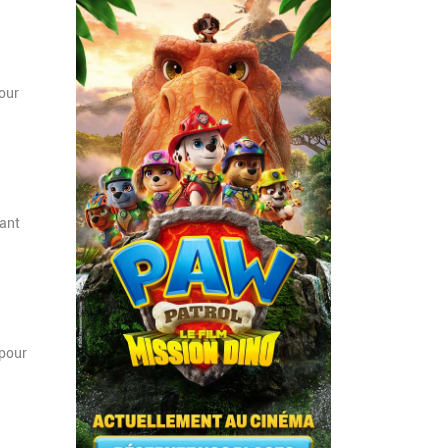
pour
vant
 pour