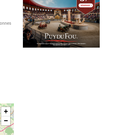
sonnes
+
−