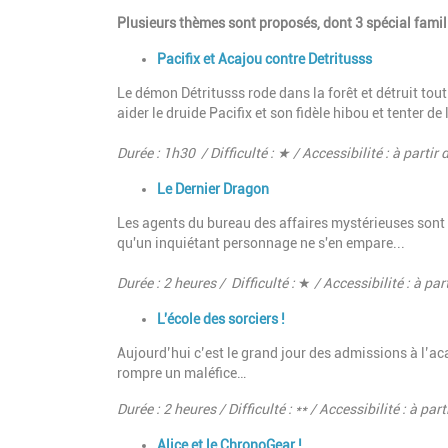
Plusieurs thèmes sont proposés, dont 3 spécial famill
Pacifix et Acajou contre Detritusss
Le démon Détritusss rode dans la forêt et détruit tou
aider le druide Pacifix et son fidèle hibou et tenter de l
Durée : 1h30 / Difficulté : ★
/ Accessibilité : à parti
Le Dernier Dragon
Les agents du bureau des affaires mystérieuses sont c
qu'un inquiétant personnage ne s'en empare...
Durée : 2 heures / Difficulté :
★
/ Accessibilité : à p
L'école des sorciers !
Aujourd’hui c’est le grand jour des admissions à l’a
rompre un maléfice…
Durée : 2 heures / Difficulté : ** / Accessibilité : à p
Alice et le ChronoGear !