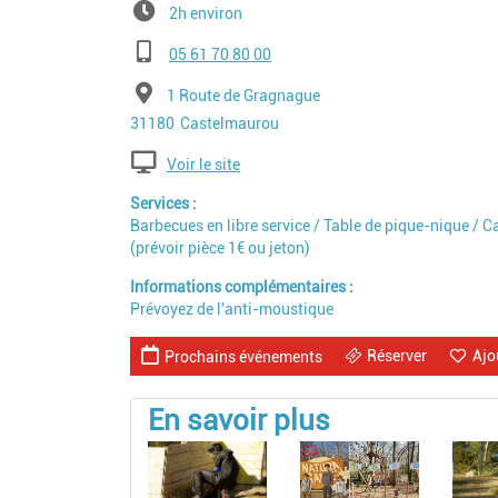
2h environ
Téléphone
05 61 70 80 00
Adresse
1 Route de Gragnague
Code postal
Ville
31180
Castelmaurou
Voir le site
Services
Barbecues en libre service / Table de pique-nique / C
(prévoir pièce 1€ ou jeton)
Informations complémentaires
Prévoyez de l'anti-moustique
Réserver
Ajo
Prochains événements
En savoir plus