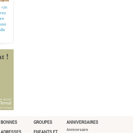
 -Un
ures
ure
ouse
ille
BONNES
GROUPES
ANNIVERSAIRES
Anniversaire
ADRESSES
ENFANTS ET