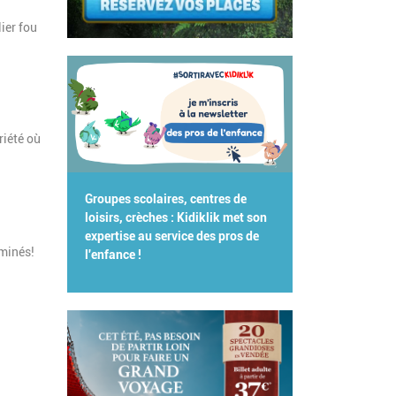
lier fou
riété où
Groupes scolaires, centres de
loisirs, crèches : Kidiklik met son
expertise au service des pros de
éminés!
l'enfance !