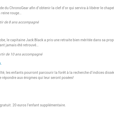
e du ChronoGear afin d’obtenir la clef d’or qui servira à libérer le chape
a reine rouge…
partir de 8 ans accompagné
be, le capitaine Jack Black a pris une retraite bien méritée dans sa prop
yant jamais été retrouvé…
à partir de 10 ans accompagné
e.
lté, les enfants pourront parcourir la forêt à la recherche d’indices diss
de répondre aux énigmes qui leur seront posées!
gratuit. 20 euros l'enfant supplémentaire.