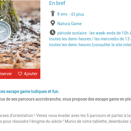
Image
à partir de
8 ans
jusqu'à l'âge de
Et plus
Lieu
Natura Game
Horaires
période scolaire : les week-ends de 10h 
toutes les demi-heures / les mercredis de 13 
toutes les demi-heures (consulter le site inte
éserver
Ajouter
à ces escape game ludiques et fun.
 plus de ses parcours accrobranche, vous propose des escape game en ple
rses d'orientation ! Venez vous évader avec les 5 parcours et partez à la
s pour résoudre l'énigme du siècle ! Munis de votre tablette, déambulez 