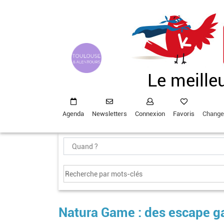
Aller
au
contenu
principal
Le meille
Agenda
Newsletters
Connexion
Favoris
Change
Natura Game : des escape ga