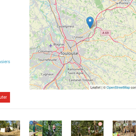
asiers
Leaflet | ©
OpenStreetMap
con
uter